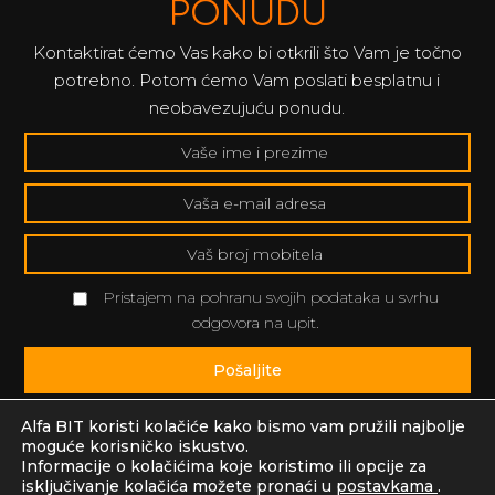
PONUDU
Kontaktirat ćemo Vas kako bi otkrili što Vam je točno
potrebno. Potom ćemo Vam poslati besplatnu i
neobavezujuću ponudu.
Pristajem na pohranu svojih podataka u svrhu
odgovora na upit.
Pošaljite
Alfa BIT koristi kolačiće kako bismo vam pružili najbolje
moguće korisničko iskustvo.
Informacije o kolačićima koje koristimo ili opcije za
isključivanje kolačića možete pronaći u
postavkama
.