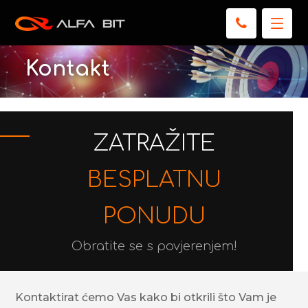
Kontakt
ZATRAŽITE
BESPLATNU
PONUDU
Obratite se s povjerenjem!
Kontaktirat ćemo Vas kako bi otkrili što Vam je