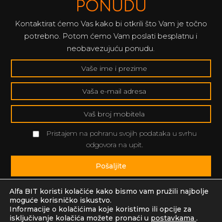
PONUDU
Kontaktirat ćemo Vas kako bi otkrili što Vam je točno
potrebno. Potom ćemo Vam poslati besplatnu i
neobavezujuću ponudu.
Pristajem na pohranu svojih podataka u svrhu
odgovora na upit.
Pošaljite
Alfa BIT koristi kolačiće kako bismo vam pružili najbolje
moguće korisničko iskustvo.
Informacije o kolačićima koje koristimo ili opcije za
isključivanje kolačića možete pronaći u
postavkama
.