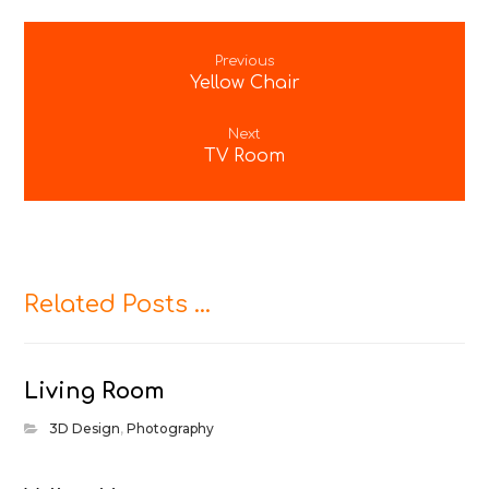
Previous
Yellow Chair
Next
TV Room
Related Posts ...
Living Room
3D Design
,
Photography