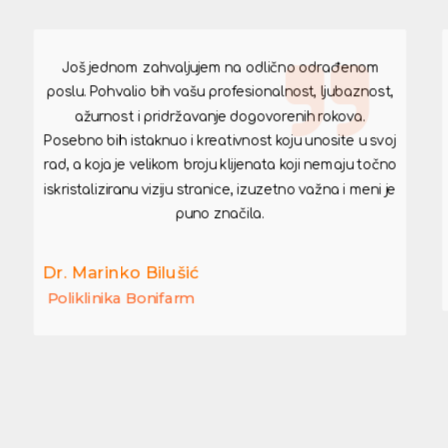
Još jednom zahvaljujem na odlično odrađenom
poslu. Pohvalio bih vašu profesionalnost, ljubaznost,
ažurnost i pridržavanje dogovorenih rokova.
Posebno bih istaknuo i kreativnost koju unosite u svoj
rad, a koja je velikom broju klijenata koji nemaju točno
iskristaliziranu viziju stranice, izuzetno važna i meni je
puno značila.
Dr. Marinko Bilušić
Poliklinika Bonifarm