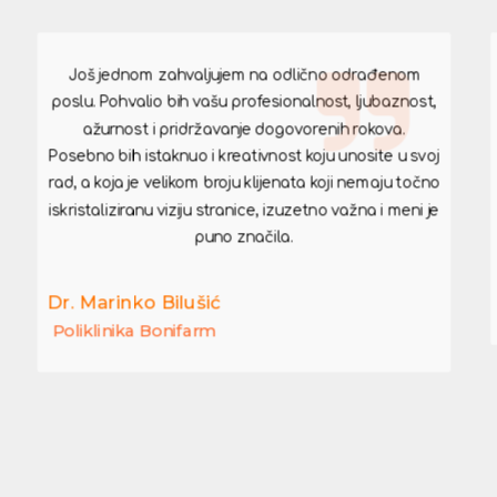
Još jednom zahvaljujem na odlično odrađenom
poslu. Pohvalio bih vašu profesionalnost, ljubaznost,
ažurnost i pridržavanje dogovorenih rokova.
Posebno bih istaknuo i kreativnost koju unosite u svoj
rad, a koja je velikom broju klijenata koji nemaju točno
iskristaliziranu viziju stranice, izuzetno važna i meni je
puno značila.
Dr. Marinko Bilušić
Poliklinika Bonifarm